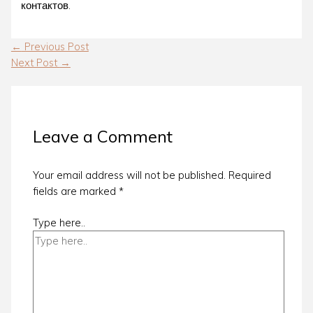
контактов.
←
Previous Post
Next Post
→
Leave a Comment
Your email address will not be published.
Required
fields are marked
*
Type here..