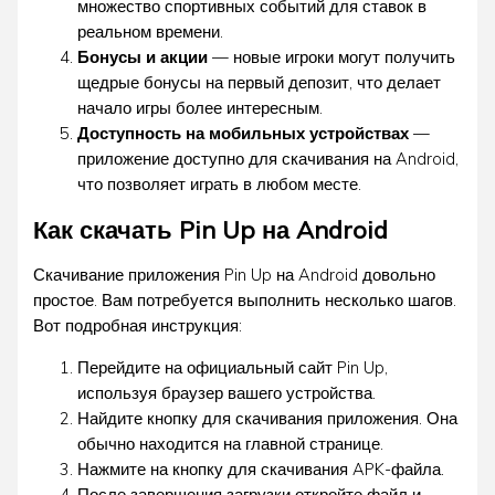
множество спортивных событий для ставок в
реальном времени.
Бонусы и акции
— новые игроки могут получить
щедрые бонусы на первый депозит, что делает
начало игры более интересным.
Доступность на мобильных устройствах
—
приложение доступно для скачивания на Android,
что позволяет играть в любом месте.
Как скачать Pin Up на Android
Скачивание приложения Pin Up на Android довольно
простое. Вам потребуется выполнить несколько шагов.
Вот подробная инструкция:
Перейдите на официальный сайт Pin Up,
используя браузер вашего устройства.
Найдите кнопку для скачивания приложения. Она
обычно находится на главной странице.
Нажмите на кнопку для скачивания APK-файла.
После завершения загрузки откройте файл и