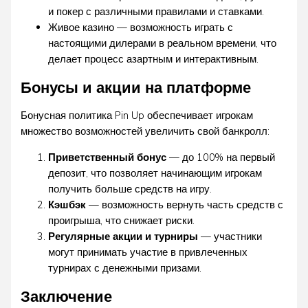
и покер с различными правилами и ставками.
Живое казино — возможность играть с
настоящими дилерами в реальном времени, что
делает процесс азартным и интерактивным.
Бонусы и акции на платформе
Бонусная политика Pin Up обеспечивает игрокам
множество возможностей увеличить свой банкролл:
Приветственный бонус
— до 100% на первый
депозит, что позволяет начинающим игрокам
получить больше средств на игру.
Кэшбэк
— возможность вернуть часть средств с
проигрыша, что снижает риски.
Регулярные акции и турниры
— участники
могут принимать участие в привлеченных
турнирах с денежными призами.
Заключение