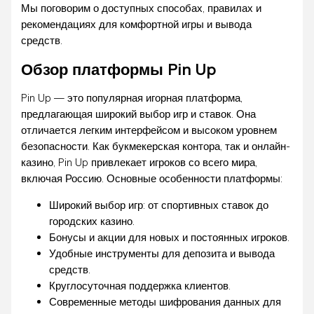
Мы поговорим о доступных способах, правилах и
рекомендациях для комфортной игры и вывода
средств.
Обзор платформы Pin Up
Pin Up — это популярная игорная платформа,
предлагающая широкий выбор игр и ставок. Она
отличается легким интерфейсом и высоком уровнем
безопасности. Как букмекерская контора, так и онлайн-
казино, Pin Up привлекает игроков со всего мира,
включая Россию. Основные особенности платформы:
Широкий выбор игр: от спортивных ставок до
городских казино.
Бонусы и акции для новых и постоянных игроков.
Удобные инструменты для депозита и вывода
средств.
Круглосуточная поддержка клиентов.
Современные методы шифрования данных для