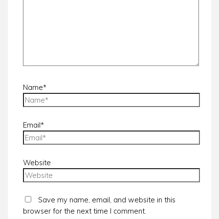
Name*
Email*
Website
Save my name, email, and website in this
browser for the next time I comment.