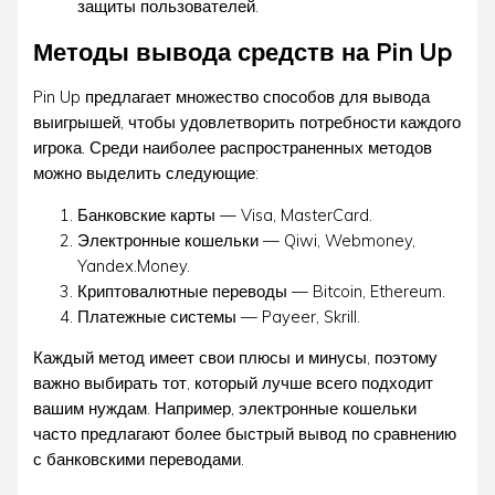
защиты пользователей.
Методы вывода средств на Pin Up
Pin Up предлагает множество способов для вывода
выигрышей, чтобы удовлетворить потребности каждого
игрока. Среди наиболее распространенных методов
можно выделить следующие:
Банковские карты — Visa, MasterCard.
Электронные кошельки — Qiwi, Webmoney,
Yandex.Money.
Криптовалютные переводы — Bitcoin, Ethereum.
Платежные системы — Payeer, Skrill.
Каждый метод имеет свои плюсы и минусы, поэтому
важно выбирать тот, который лучше всего подходит
вашим нуждам. Например, электронные кошельки
часто предлагают более быстрый вывод по сравнению
с банковскими переводами.