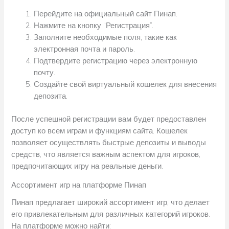
Перейдите на официальный сайт Пинап.
Нажмите на кнопку “Регистрация”.
Заполните необходимые поля, такие как
электронная почта и пароль.
Подтвердите регистрацию через электронную
почту.
Создайте свой виртуальный кошелек для внесения
депозита.
После успешной регистрации вам будет предоставлен
доступ ко всем играм и функциям сайта. Кошелек
позволяет осуществлять быстрые депозиты и выводы
средств, что является важным аспектом для игроков,
предпочитающих игру на реальные деньги.
Ассортимент игр на платформе Пинап
Пинап предлагает широкий ассортимент игр, что делает
его привлекательным для различных категорий игроков.
На платформе можно найти: