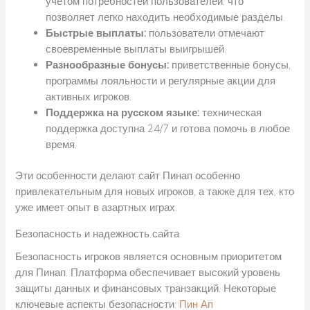
учетом потребностей пользователей, что
позволяет легко находить необходимые разделы.
Быстрые выплаты:
пользователи отмечают
своевременные выплаты выигрышей.
Разнообразные бонусы:
приветственные бонусы,
программы лояльности и регулярные акции для
активных игроков.
Поддержка на русском языке:
техническая
поддержка доступна 24/7 и готова помочь в любое
время.
Эти особенности делают сайт Пинап особенно
привлекательным для новых игроков, а также для тех, кто
уже имеет опыт в азартных играх.
Безопасность и надежность сайта
Безопасность игроков является основным приоритетом
для Пинап. Платформа обеспечивает высокий уровень
защиты данных и финансовых транзакций. Некоторые
ключевые аспекты безопасности:
Пин Ап