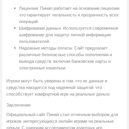
Лицензия. Пинап работает на основании лицензии,
что гарантирует легальность и прозрачность всех
операций.
Шифрование данных. Используется современное
шифрование для защиты личной информации
пользователей.
Надежные методы оплаты. Сайт предлагает
различные безопасные способы пополнения и
вывода средств, включая банковские карты и
электронные кошельки.
Игроки могут быть уверены в том, что их данные и
средства находятся под надежной защитой, что
способствует комфортной игре на реальные деньги.
Заключение
Официальный сайт Пинап стал отличным выбором для
игроков, интересующихся онлайн играми на реальные
деньги. С широким ассортиментом азартных игр,