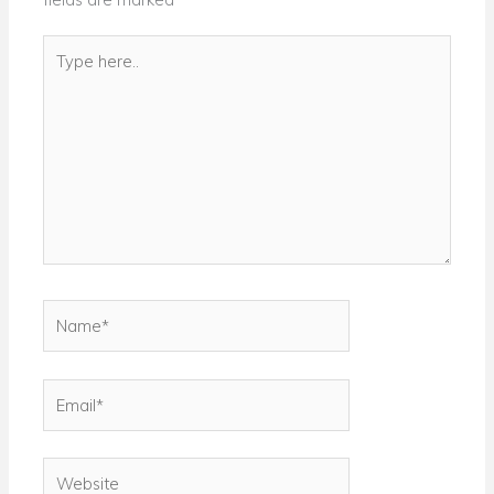
Type
here..
Name*
Email*
Website