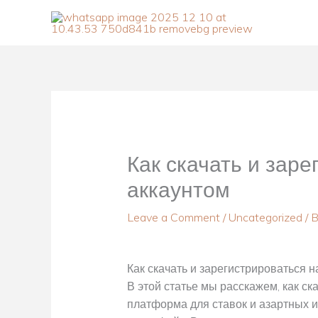
Skip
to
content
Как скачать и зар
аккаунтом
Leave a Comment
/
Uncategorized
/ 
Как скачать и зарегистрироваться 
В этой статье мы расскажем, как с
платформа для ставок и азартных 