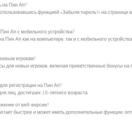
ь на Пин Ап?
оспользовавшись функцией «Забыли пароль?» на странице в
 Пин Ап с мобильного устройства?
на Пин Ап как на компьютере, так и с мобильного устройст
 новым игрокам?
сы для новых игроков, включая приветственные бонусы на 
 для регистрации на Пин Ап?
ля лиц, достигших 18-летнего возраста.
ожение от веб-версии?
отает быстрее и может иметь дополнительные функции, оп