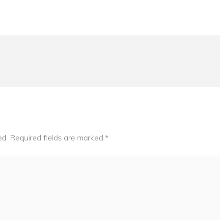
ed.
Required fields are marked
*