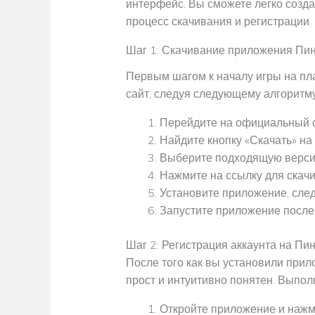
интерфейс. Вы сможете легко созда
процесс скачивания и регистрации.
Шаг 1: Скачивание приложения Пи
Первым шагом к началу игры на пл
сайт, следуя следующему алгоритму
Перейдите на официальный с
Найдите кнопку «Скачать» на
Выберите подходящую версию
Нажмите на ссылку для скачи
Установите приложение, след
Запустите приложение после
Шаг 2: Регистрация аккаунта на Пи
После того как вы установили прил
прост и интуитивно понятен. Выпо
Откройте приложение и нажми