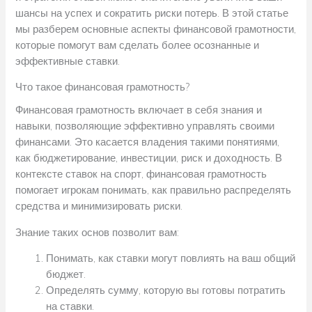
шансы на успех и сократить риски потерь. В этой статье
мы разберем основные аспекты финансовой грамотности,
которые помогут вам сделать более осознанные и
эффективные ставки.
Что такое финансовая грамотность?
Финансовая грамотность включает в себя знания и
навыки, позволяющие эффективно управлять своими
финансами. Это касается владения такими понятиями,
как бюджетирование, инвестиции, риск и доходность. В
контексте ставок на спорт, финансовая грамотность
помогает игрокам понимать, как правильно распределять
средства и минимизировать риски.
Знание таких основ позволит вам:
Понимать, как ставки могут повлиять на ваш общий
бюджет.
Определять сумму, которую вы готовы потратить
на ставки.