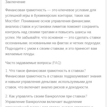
Заключение
Финансовая грамотность — это ключевое условие для
успешной игры в букмекерских конторах, таких как
Мостбет. Понимание основ управления финансами,
анализа ставок и установки лимитов поможет сохранять
контроль над своими тратами и повысить шансы на
успех. Не забывайте, что основное — это сделать ставки
осознанными, основанными на фактах и четких подходах.
Подходите с умом к своим ставкам, и это принесет вам
желаемые плоды.
Часто задаваемые вопросы (FAQ)
1. Что такое финансовая грамотность в ставках?
Финансовая грамотность в ставках подразумевает знания
и навыки управления деньгами, используемыми для
ставок, что включает анализ рисков и доходности.
2. Как управлять своим банкроллом при ставках?
Управление банкроллом включает выделение