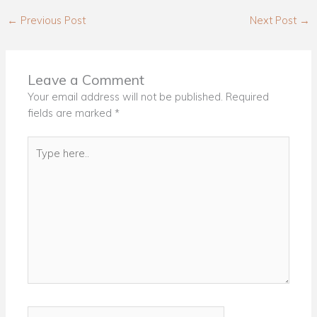
←
Previous Post
Next Post
→
Leave a Comment
Your email address will not be published.
Required
fields are marked
*
Type
here..
Name*