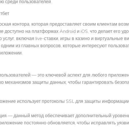
ю среди пользователей.
тбет
ская контора, которая предоставляет своим клиентам возм
 доступно на платформах Android и iOS, что делает его уд
р услуг, включая live-ставки, игры в казино и виртуальные в
 одним из главных вопросов, которые интересуют пользова
риложении.
ользователей — это ключевой аспект для любого приложен
ько механизмов защиты данных, чтобы гарантировать безоп
жение использует протоколы SSL для защиты информации
ия — данный метод обеспечивает дополнительный уровень 
иложение постоянно обновляется, чтобы исправлять уязви