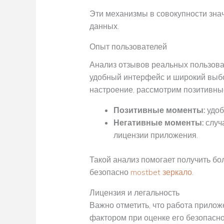
Эти механизмы в совокупности зна
данных.
Опыт пользователей
Анализ отзывов реальных пользова
удобный интерфейс и широкий выбо
настроение, рассмотрим позитивны
Позитивные моменты:
удоб
Негативные моменты:
случ
лицензии приложения.
Такой анализ помогает получить бо
безопасно
mostbet зеркало
.
Лицензия и легальность
Важно отметить, что работа прило
фактором при оценке его безопасн