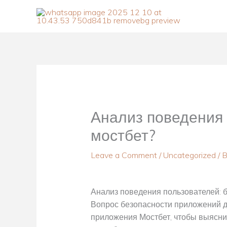
Skip
to
content
Анализ поведения 
мостбет?
Leave a Comment
/
Uncategorized
/ 
Анализ поведения пользователей: 
Вопрос безопасности приложений дл
приложения Мостбет, чтобы выяснит