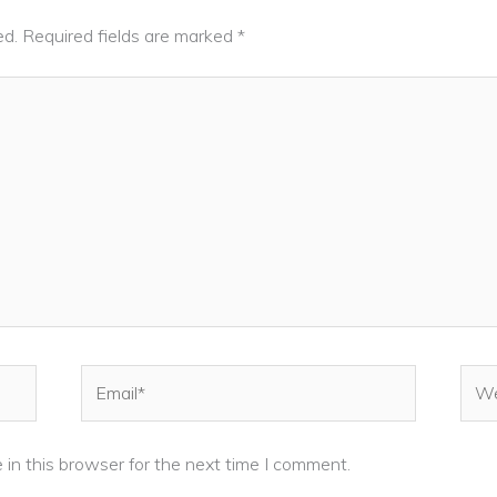
ed.
Required fields are marked
*
Email*
Web
in this browser for the next time I comment.