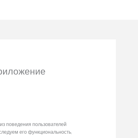
приложение
лиз поведения пользователей
следуем его функциональность,