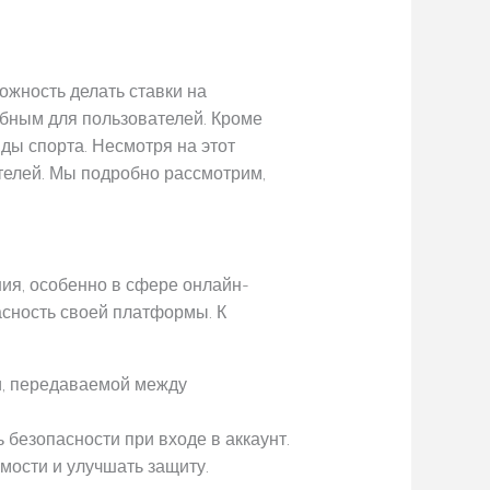
ожность делать ставки на
обным для пользователей. Кроме
иды спорта. Несмотря на этот
телей. Мы подробно рассмотрим,
ия, особенно в сфере онлайн-
асность своей платформы. К
, передаваемой между
безопасности при входе в аккаунт.
мости и улучшать защиту.