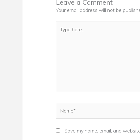
Leave a Comment
Your email address will not be publish
Type
here..
Name*
Save my name, email, and website 