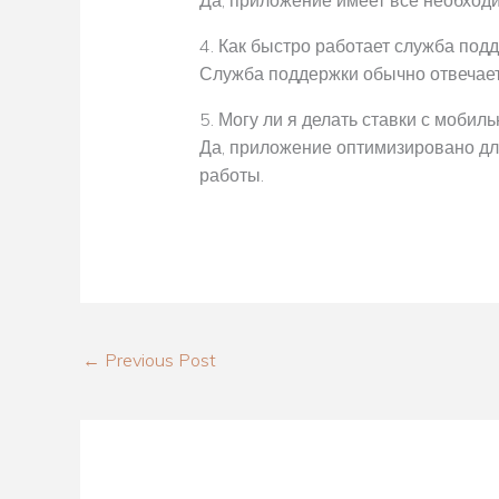
Да, приложение имеет все необходи
4. Как быстро работает служба под
Служба поддержки обычно отвечает 
5. Могу ли я делать ставки с мобил
Да, приложение оптимизировано дл
работы.
←
Previous Post